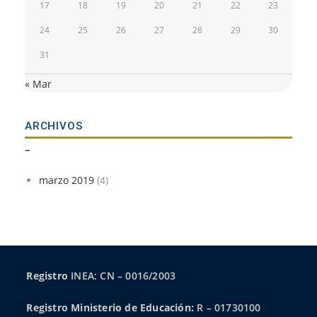
17
18
19
20
21
22
23
24
25
26
27
28
29
30
31
« Mar
ARCHIVOS
–
marzo 2019
(4)
Registro
INEA: CN – 0016/2003
Registro Ministerio de Educación:
R – 01730100